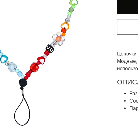
Цепочки
Модные,
использо
ОПИС
Раз
Сос
Пар