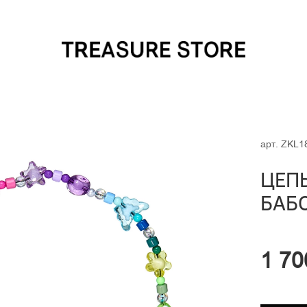
арт.
ZKL1
ЦЕПЬ
БАБ
1 70